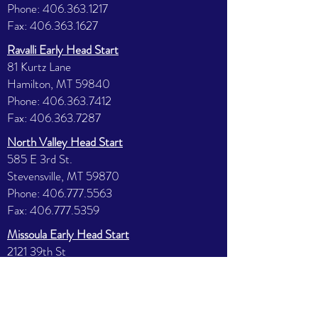
Phone:
406.363.1217
Fax:
406.363.1627
Ravalli Early Head Start
81 Kurtz Lane
Hamilton, MT 59840
Phone:
406.363.7412
Fax:
406.363.7287
North Valley Head Start
585 E 3rd St.
Stevensville, MT 59870
Phone:
406.777.5563
Fax:
406.777.5359
Missoula Early Head Start
2121 39th St
Missoula, MT 59803
Phone:
406.251.9410
Fax:
406.251.9403