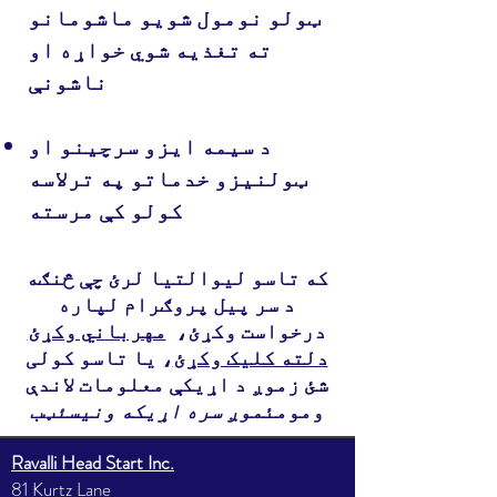
ټولو نومول شویو ماشومانو
ته تغذیه شوي خواړه او
ناشونې
د سیمه ایزو سرچینو او
ټولنیزو خدماتو په ترلاسه
کولو کې مرسته
که تاسو لیوالتیا لرئ چې څنګه
د سر پیل پروګرام لپاره
درخواست وکړئ،
مهرباني وکړئ
دلته کلیک وکړئ
، یا تاسو کولی
شئ زموږ د اړیکې معلومات لاندې
ومومئ
موږ سره اړیکه ونیسئ
ټب
Ravalli Head Start Inc.
81 Kurtz Lane