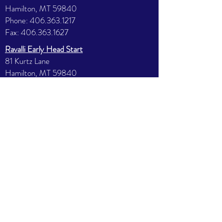
Hamilton, MT 59840
Phone:
406.363.1217
Fax:
406.363.1627
Ravalli Early Head Start
81 Kurtz Lane
Hamilton, MT 59840
Phone:
406.363.7412
Fax:
406.363.7287
North Valley Head Start
585 E 3rd St.
Stevensville, MT 59870
Phone:
406.777.5563
Fax:
406.777.5359
Missoula Early Head Start
2121 39th St
Missoula, MT 59803
Phone:
406.251.9410