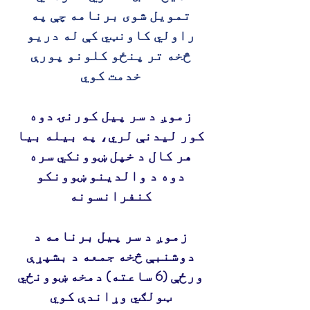
تمویل شوی برنامه چې په
راولي کاونټي کې له دریو
څخه تر پنځو کلونو پورې
خدمت کوي
زموږ د سر پیل کورنۍ دوه
کور لیدنې لري، په بیله بیا
هر کال د خپل ښوونکي سره
دوه د والدینو ښوونکو
کنفرانسونه
زموږ د سر پیل برنامه د
دوشنبې څخه جمعه د بشپړې
ورځې (6 ساعته) دمخه ښوونځي
ټولګي وړاندې کوي