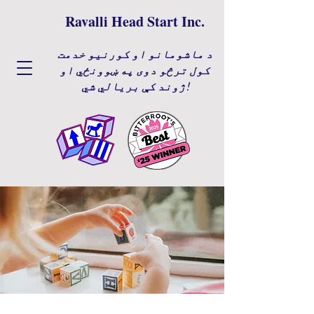
Ravalli Head Start Inc.
د ماشومانو او کورنیو خدمت
کول ترڅو دوی په ښوونځي او
ژوند کې بریالي شي!