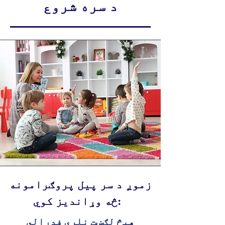
د سره شروع
زموږ د سر پیل پروګرامونه
څه وړاندیز کوي:
هیڅ لګښت نلري فدرالي