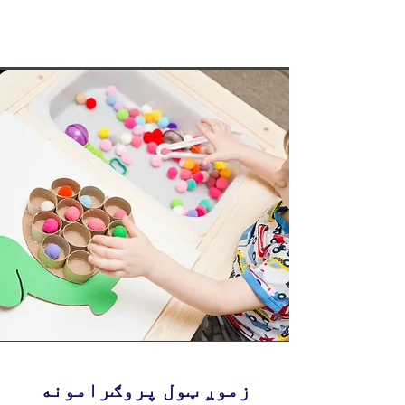
زموږ ټول پروګرامونه