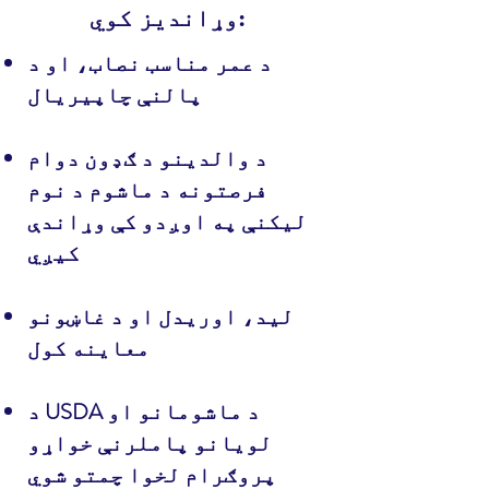
وړاندیز کوي:
د عمر مناسب نصاب، او د
پالنې چاپیریال
د والدینو د ګډون دوام
فرصتونه د ماشوم د نوم
لیکنې په اوږدو کې وړاندې
کیږي
لید، اوریدل او د غاښونو
معاینه کول
د USDA د ماشومانو او
لویانو پاملرنې خواړو
پروګرام لخوا چمتو شوي