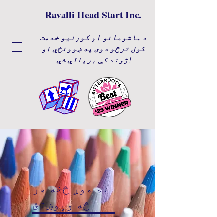
Ravalli Head Start Inc.
د ماشومانو او کورنیو خدمت
کول ترڅو دوی په ښوونځي او
ژوند کې بریالي شي!
له موږ څخه هر
څه وپوښتئ