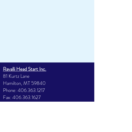
Ravalli Head Start Inc.
81 Kurtz Lane
Hamilton, MT 59840
Phone:
406.363.1217
Fax:
406.363.1627
Ravalli Early Head Start
81 Kurtz Lane
Hamilton, MT 59840
Phone:
406.363.7412