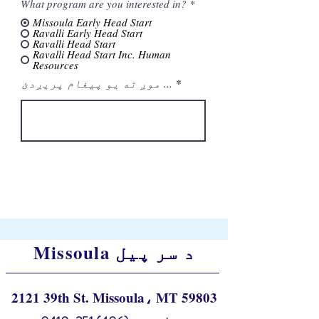
What program are you interested in?
*
Missoula Early Head Start
Ravalli Early Head Start
Ravalli Head Start
Ravalli Head Start Inc. Human
Resources
موږ ته یو پیغام پریږدئ ...
سپارل
Missoula د سر پیل
2121 39th St. Missoula، MT 59803